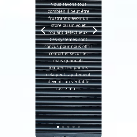
Nous savons tous
combien il peut être
frustrant d'avoir un
store ou un volet
roulant défectueux.
Ces systèmes sont
conçus pour nous offrir
confort et sécurité,
mais quand ils
tombent en panne,
cela peut rapidement
devenir un véritable
casse-tête....