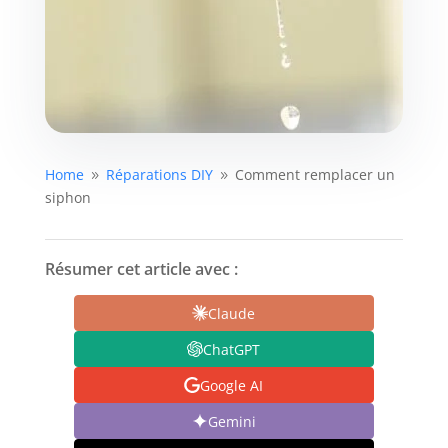
Home
Réparations DIY
Comment remplacer un
9
9
siphon
Résumer cet article avec :
Claude
ChatGPT
Google AI
Gemini