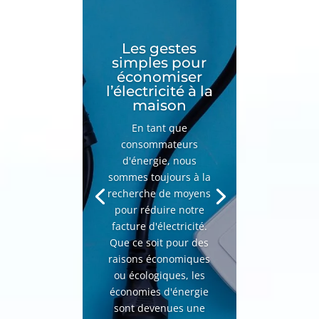
Les gestes
simples pour
économiser
l’électricité à la
maison
En tant que
consommateurs
d'énergie, nous
sommes toujours à la
recherche de moyens
pour réduire notre
facture d'électricité.
Que ce soit pour des
raisons économiques
ou écologiques, les
économies d'énergie
sont devenues une