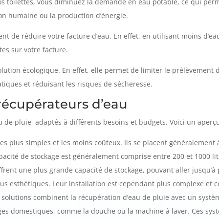
 vos toilettes, vous diminuez la demande en eau potable, ce qui pe
n humaine ou la production d’énergie.
t de réduire votre facture d’eau. En effet, en utilisant moins d’e
es sur votre facture.
olution écologique. En effet, elle permet de limiter le prélèvement
atiques et réduisant les risques de sécheresse.
 récupérateurs d’eau
u de pluie, adaptés à différents besoins et budgets. Voici un aperç
les plus simples et les moins coûteux. Ils se placent généralement 
apacité de stockage est généralement comprise entre 200 et 1000 lit
frent une plus grande capacité de stockage, pouvant aller jusqu’à plu
plus esthétiques. Leur installation est cependant plus complexe et 
 solutions combinent la récupération d’eau de pluie avec un systèm
sages domestiques, comme la douche ou la machine à laver. Ces sys