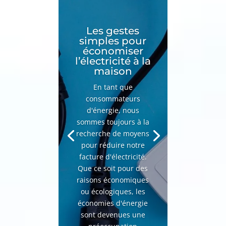
Les gestes
simples pour
économiser
l’électricité à la
maison
En tant que
consommateurs
d'énergie, nous
sommes toujours à la
recherche de moyens
pour réduire notre
facture d'électricité.
Que ce soit pour des
raisons économiques
ou écologiques, les
économies d'énergie
sont devenues une