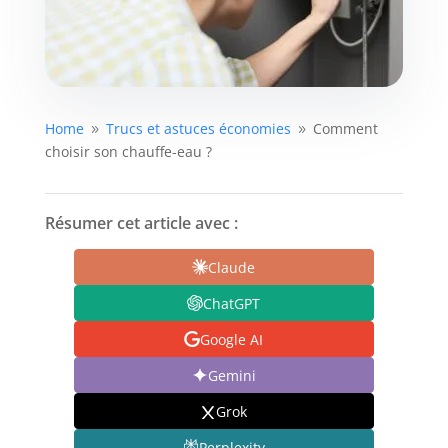
Home
Trucs et astuces économies
Comment
9
9
choisir son chauffe-eau ?
Résumer cet article avec :
Claude
ChatGPT
Google AI
Gemini
Grok
Perplexity