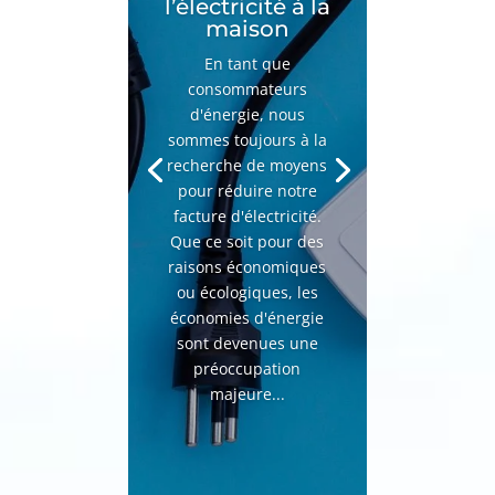
l’électricité à la
maison
En tant que
consommateurs
d'énergie, nous
sommes toujours à la
recherche de moyens
pour réduire notre
facture d'électricité.
Que ce soit pour des
raisons économiques
ou écologiques, les
économies d'énergie
sont devenues une
préoccupation
majeure...